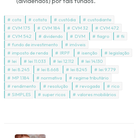
(dividendos) por tais fundos.
cota
cotista
custódia
custodiante
CVM 175
CVM 184
CVM 32
CVM 472
CVM 542
dividendo
DVM
fiagro
fii
fundo de investimento
imóveis
imposto de renda
IRPF
isenção
legislação
lei
lei 11.033
lei 12.112
lei 14.130
lei 8.245
lei 8.668
lei 8245
lei 9.779
MP 1.184
normativa
regime tributário
rendimento
resolução
revogada
rico
SIMPLES
super ricos
valores mobiliários
Navegação