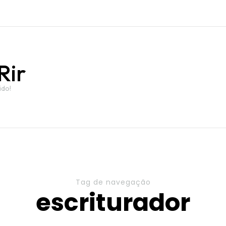
Rir
ido!
Tag de navegação
escriturador