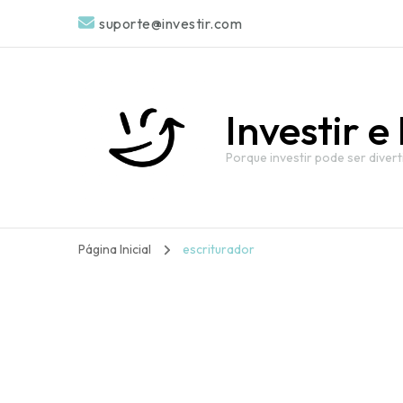
suporte@investir.com
Investir e 
Porque investir pode ser divert
Página Inicial
escriturador